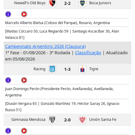
Newell's Old Boys
2-2
Boca Juniors
Marcelo Alberto Bielsa (Coloso del Parque), Rosario, Argentina
[Matías Cóccaro 50, Luca Regiardo 59 | Santiago Ascacíbar 30, Alan
Velasco 81]
Campeonato Argentino 2026 (Clausura)
1ª Fase - 01/08/2026 - 3ª Rodada |
Classificação
| Atualizado
em 05/08/2026
Racing
1-3
Tigre
Juan Domingo Perón (Presidente Perón, Avellaneda), Avellaneda,
Argentina
[Duván Vergara 65 | Gonzalo Martínez 19, Héctor Garay 26, Ignacio
Russo 51]
Gimnasia Mendoza
2-0
Unión Santa Fe