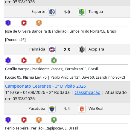
em 05/08/2026
Esporte
1-0
Tianguá
José de Oliveira Bandeira (Bandeirão), Limoeiro do Norte/CE, Brasil
[Dondon 46]
Palmácia
2-3
Acopiara
Getúlio Vargas (Presidente Vargas), Fortaleza/CE, Brasil
[Lucão 05, Klisma Levi 70 | Pablo Vinicius 12f, Davi 60, Leandrinho 90+2]
Campeonato Cearense - 3ª Divisão 2026
1ª Fase - 01/08/2026 - 2ª Rodada |
Classificação
| Atualizado
em 05/08/2026
Pacatuba
1-1
Vila Real
Perilo Teixeira (Perilão), Itapipoca/CE, Brasil