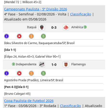
[Wendel 72 | Wilkson 45+2]
Campeonato Paulista - 5ª Divisão 2026
4ª Fase - Semifinal - 02/08/2026 - Volta |
Classificação
|
Atualizado em 05/08/2026
Itaquá
0-3
América
Ildeu Silvestre do Carmo, Itaquaquecetuba/SP, Brasil
[Ida 1-1]
[Édipo 24, Aislan 45+3, Gabriel Vitor 90+1]
Independente
1-0
Flamengo
Agostinho Prada (Pradão), Limeira/SP, Brasil
[Pen 4-3]
[Ida 0-1]
[Bruno Calegari 45]
Copa Paulista de Futebol 2026
1ª Fase - 03/08/2026 - 3ª Rodada |
Classificação
| Atualizado