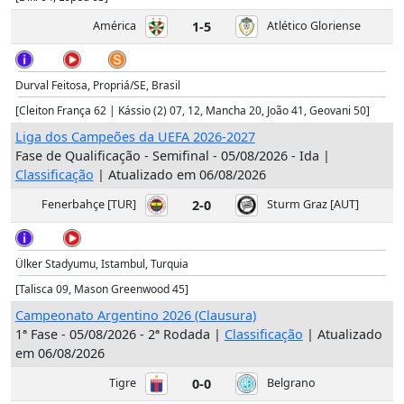
América
1-5
Atlético Gloriense
Durval Feitosa, Propriá/SE, Brasil
[Cleiton França 62 | Kássio (2) 07, 12, Mancha 20, João 41, Geovani 50]
Liga dos Campeões da UEFA 2026-2027
Fase de Qualificação - Semifinal - 05/08/2026 - Ida |
Classificação
| Atualizado em 06/08/2026
Fenerbahçe [TUR]
2-0
Sturm Graz [AUT]
Ülker Stadyumu, Istambul, Turquia
[Talisca 09, Mason Greenwood 45]
Campeonato Argentino 2026 (Clausura)
1ª Fase - 05/08/2026 - 2ª Rodada |
Classificação
| Atualizado
em 06/08/2026
Tigre
0-0
Belgrano