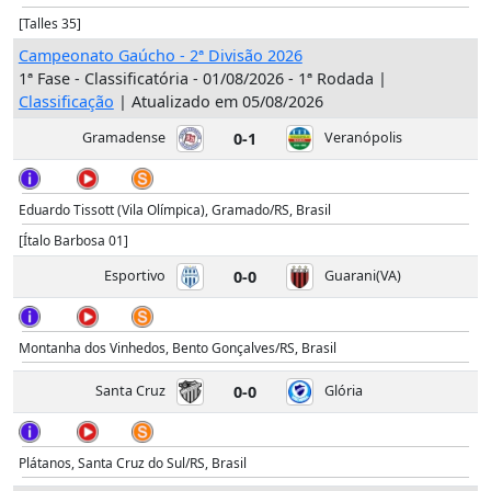
[Talles 35]
Campeonato Gaúcho - 2ª Divisão 2026
1ª Fase - Classificatória - 01/08/2026 - 1ª Rodada |
Classificação
| Atualizado em 05/08/2026
Gramadense
0-1
Veranópolis
Eduardo Tissott (Vila Olímpica), Gramado/RS, Brasil
[Ítalo Barbosa 01]
Esportivo
0-0
Guarani(VA)
Montanha dos Vinhedos, Bento Gonçalves/RS, Brasil
Santa Cruz
0-0
Glória
Plátanos, Santa Cruz do Sul/RS, Brasil