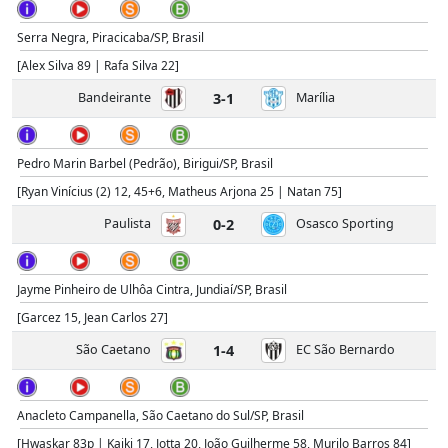
Serra Negra, Piracicaba/SP, Brasil
[Alex Silva 89 | Rafa Silva 22]
Bandeirante
3-1
Marília
Pedro Marin Barbel (Pedrão), Birigui/SP, Brasil
[Ryan Vinícius (2) 12, 45+6, Matheus Arjona 25 | Natan 75]
Paulista
0-2
Osasco Sporting
Jayme Pinheiro de Ulhôa Cintra, Jundiaí/SP, Brasil
[Garcez 15, Jean Carlos 27]
São Caetano
1-4
EC São Bernardo
Anacleto Campanella, São Caetano do Sul/SP, Brasil
[Hwaskar 83p | Kaiki 17, Jotta 20, João Guilherme 58, Murilo Barros 84]