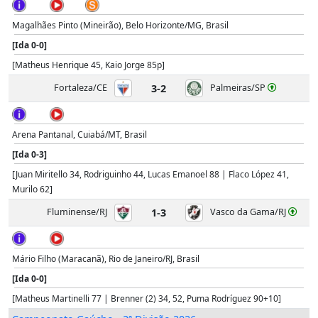
Magalhães Pinto (Mineirão), Belo Horizonte/MG, Brasil
[Ida 0-0]
[Matheus Henrique 45, Kaio Jorge 85p]
Fortaleza/CE
3-2
Palmeiras/SP
Arena Pantanal, Cuiabá/MT, Brasil
[Ida 0-3]
[Juan Miritello 34, Rodriguinho 44, Lucas Emanoel 88 | Flaco López 41,
Murilo 62]
Fluminense/RJ
1-3
Vasco da Gama/RJ
Mário Filho (Maracanã), Rio de Janeiro/RJ, Brasil
[Ida 0-0]
[Matheus Martinelli 77 | Brenner (2) 34, 52, Puma Rodríguez 90+10]