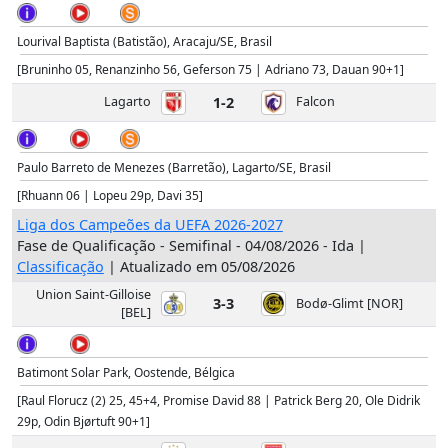
Lourival Baptista (Batistão), Aracaju/SE, Brasil
[Bruninho 05, Renanzinho 56, Geferson 75 | Adriano 73, Dauan 90+1]
Lagarto
1-2
Falcon
Paulo Barreto de Menezes (Barretão), Lagarto/SE, Brasil
[Rhuann 06 | Lopeu 29p, Davi 35]
Liga dos Campeões da UEFA 2026-2027
Fase de Qualificação - Semifinal - 04/08/2026 - Ida |
Classificação
| Atualizado em 05/08/2026
Union Saint-Gilloise
3-3
Bodø-Glimt [NOR]
[BEL]
Batimont Solar Park, Oostende, Bélgica
[Raul Florucz (2) 25, 45+4, Promise David 88 | Patrick Berg 20, Ole Didrik
29p, Odin Bjørtuft 90+1]