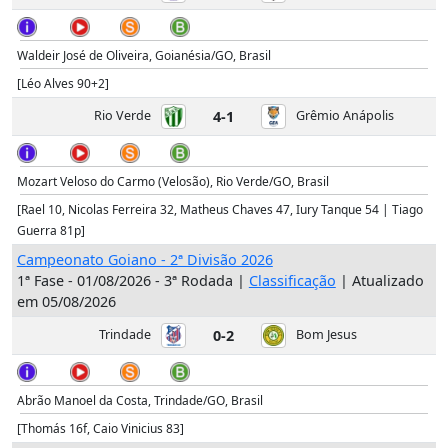
Waldeir José de Oliveira, Goianésia/GO, Brasil
[Léo Alves 90+2]
Rio Verde
4-1
Grêmio Anápolis
Mozart Veloso do Carmo (Velosão), Rio Verde/GO, Brasil
[Rael 10, Nicolas Ferreira 32, Matheus Chaves 47, Iury Tanque 54 | Tiago
Guerra 81p]
Campeonato Goiano - 2ª Divisão 2026
1ª Fase - 01/08/2026 - 3ª Rodada |
Classificação
| Atualizado
em 05/08/2026
Trindade
0-2
Bom Jesus
Abrão Manoel da Costa, Trindade/GO, Brasil
[Thomás 16f, Caio Vinicius 83]