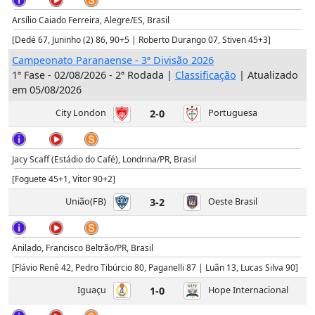
Arsílio Caiado Ferreira, Alegre/ES, Brasil
[Dedé 67, Juninho (2) 86, 90+5 | Roberto Durango 07, Stiven 45+3]
Campeonato Paranaense - 3ª Divisão 2026
1ª Fase - 02/08/2026 - 2ª Rodada |
Classificação
| Atualizado
em 05/08/2026
City London
2-0
Portuguesa
Jacy Scaff (Estádio do Café), Londrina/PR, Brasil
[Foguete 45+1, Vitor 90+2]
União(FB)
3-2
Oeste Brasil
Anilado, Francisco Beltrão/PR, Brasil
[Flávio Renê 42, Pedro Tibúrcio 80, Paganelli 87 | Luãn 13, Lucas Silva 90]
Iguaçu
1-0
Hope Internacional