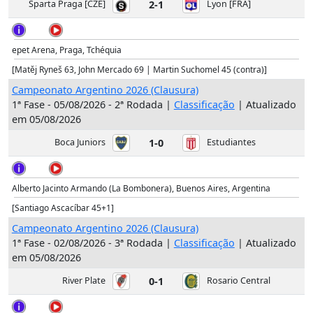
Sparta Praga [CZE]
2-1
Lyon [FRA]
epet Arena, Praga, Tchéquia
[Matěj Ryneš 63, John Mercado 69 | Martin Suchomel 45 (contra)]
Campeonato Argentino 2026 (Clausura)
1ª Fase - 05/08/2026 - 2ª Rodada |
Classificação
| Atualizado
em 05/08/2026
Boca Juniors
1-0
Estudiantes
Alberto Jacinto Armando (La Bombonera), Buenos Aires, Argentina
[Santiago Ascacíbar 45+1]
Campeonato Argentino 2026 (Clausura)
1ª Fase - 02/08/2026 - 3ª Rodada |
Classificação
| Atualizado
em 05/08/2026
River Plate
0-1
Rosario Central