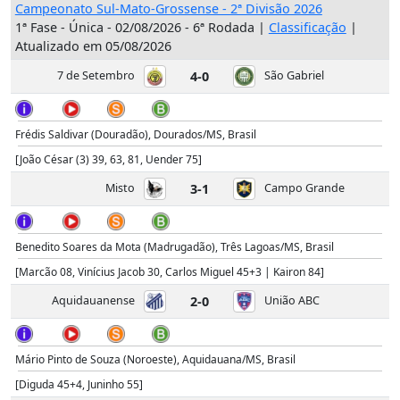
Campeonato Sul-Mato-Grossense - 2ª Divisão 2026
1ª Fase - Única - 02/08/2026 - 6ª Rodada |
Classificação
|
Atualizado em 05/08/2026
7 de Setembro
4-0
São Gabriel
Frédis Saldivar (Douradão), Dourados/MS, Brasil
[João César (3) 39, 63, 81, Uender 75]
Misto
3-1
Campo Grande
Benedito Soares da Mota (Madrugadão), Três Lagoas/MS, Brasil
[Marcão 08, Vinícius Jacob 30, Carlos Miguel 45+3 | Kairon 84]
Aquidauanense
2-0
União ABC
Mário Pinto de Souza (Noroeste), Aquidauana/MS, Brasil
[Diguda 45+4, Juninho 55]