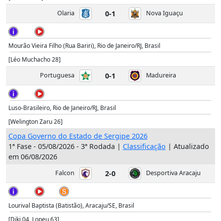
Olaria
0-1
Nova Iguaçu
Mourão Vieira Filho (Rua Bariri), Rio de Janeiro/RJ, Brasil
[Léo Muchacho 28]
Portuguesa
0-1
Madureira
Luso-Brasileiro, Rio de Janeiro/RJ, Brasil
[Welington Zaru 26]
Copa Governo do Estado de Sergipe 2026
1ª Fase - 05/08/2026 - 3ª Rodada |
Classificação
| Atualizado
em 06/08/2026
Falcon
2-0
Desportiva Aracaju
Lourival Baptista (Batistão), Aracaju/SE, Brasil
[Diki 04, Lopeu 63]