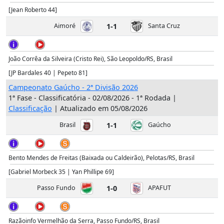
[Jean Roberto 44]
Aimoré
1-1
Santa Cruz
João Corrêa da Silveira (Cristo Rei), São Leopoldo/RS, Brasil
[JP Bardales 40 | Pepeto 81]
Campeonato Gaúcho - 2ª Divisão 2026
1ª Fase - Classificatória - 02/08/2026 - 1ª Rodada |
Classificação
| Atualizado em 05/08/2026
Brasil
1-1
Gaúcho
Bento Mendes de Freitas (Baixada ou Caldeirão), Pelotas/RS, Brasil
[Gabriel Morbeck 35 | Yan Phillipe 69]
Passo Fundo
1-0
APAFUT
Razãoinfo Vermelhão da Serra, Passo Fundo/RS, Brasil