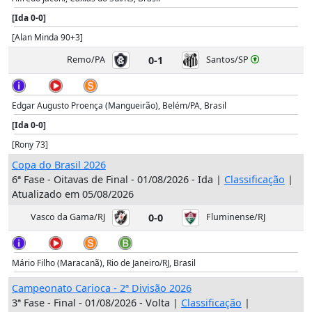
[Ida 0-0]
[Alan Minda 90+3]
Remo/PA
0-1
Santos/SP
Edgar Augusto Proença (Mangueirão), Belém/PA, Brasil
[Ida 0-0]
[Rony 73]
Copa do Brasil 2026
6ª Fase - Oitavas de Final - 01/08/2026 - Ida |
Classificação
|
Atualizado em 05/08/2026
Vasco da Gama/RJ
0-0
Fluminense/RJ
Mário Filho (Maracanã), Rio de Janeiro/RJ, Brasil
Campeonato Carioca - 2ª Divisão 2026
3ª Fase - Final - 01/08/2026 - Volta |
Classificação
|