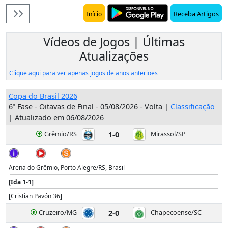
Receba Artigos
Início
Vídeos de Jogos | Últimas
Atualizações
Clique aqui para ver apenas jogos de anos anterioes
Copa do Brasil 2026
6ª Fase - Oitavas de Final - 05/08/2026 - Volta |
Classificação
| Atualizado em 06/08/2026
Grêmio/RS
1-0
Mirassol/SP
Arena do Grêmio, Porto Alegre/RS, Brasil
[Ida 1-1]
[Cristian Pavón 36]
Cruzeiro/MG
2-0
Chapecoense/SC