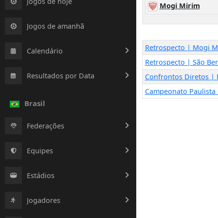
Jogos de hoje
Mogi Mirim
Jogos de amanhã
Retrospecto | Mogi M
Calendário
Retrospecto | São Be
Resultados por Data
Confrontos Diretos |
Campeonato Paulista
Brasil
Federações
Equipes
Estádios
Jogadores