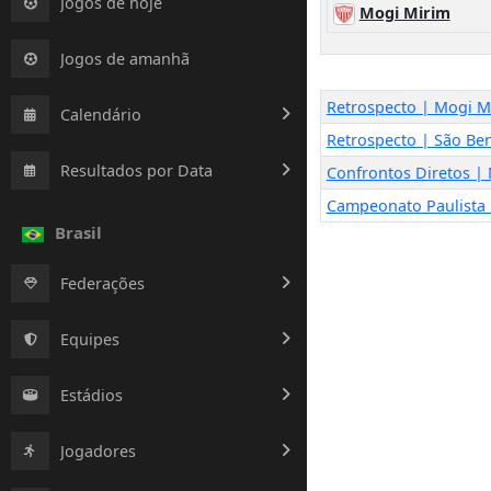
Jogos de hoje
Mogi Mirim
Jogos de amanhã
Retrospecto | Mogi M
Calendário
Retrospecto | São Be
Resultados por Data
Confrontos Diretos |
Campeonato Paulista
Brasil
Federações
Equipes
Estádios
Jogadores