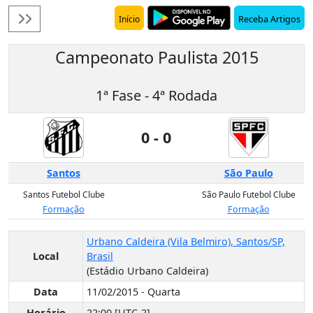
Receba Artigos
Início
Campeonato Paulista 2015
1ª Fase - 4ª Rodada
0 - 0
Santos
São Paulo
Santos Futebol Clube
São Paulo Futebol Clube
Formação
Formação
Urbano Caldeira (Vila Belmiro), Santos/SP,
Local
Brasil
(Estádio Urbano Caldeira)
Data
11/02/2015 - Quarta
Horário
22:00 [UTC-2]