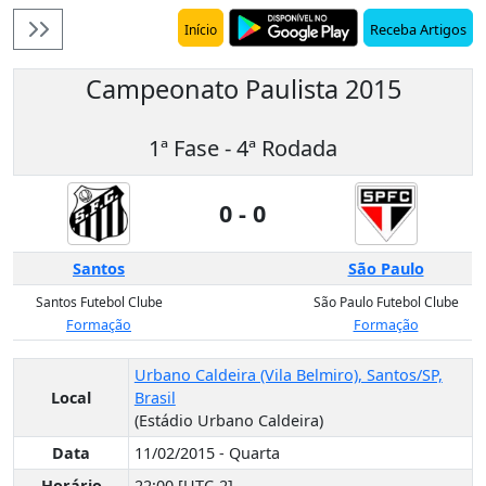
Receba Artigos
Início
Campeonato Paulista 2015
1ª Fase - 4ª Rodada
0 - 0
Santos
São Paulo
Santos Futebol Clube
São Paulo Futebol Clube
Formação
Formação
Urbano Caldeira (Vila Belmiro), Santos/SP,
Local
Brasil
(Estádio Urbano Caldeira)
Data
11/02/2015 - Quarta
Horário
22:00 [UTC-2]